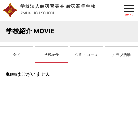
学校法人綾羽育英会 綾羽高等学校
t
o
AYAHA HIGH SCHOOL
g
g
l
学校紹介 MOVIE
e
n
a
v
i
g
学校紹介
全て
学科・コース
クラブ活動
a
t
i
o
動画はございません。
n