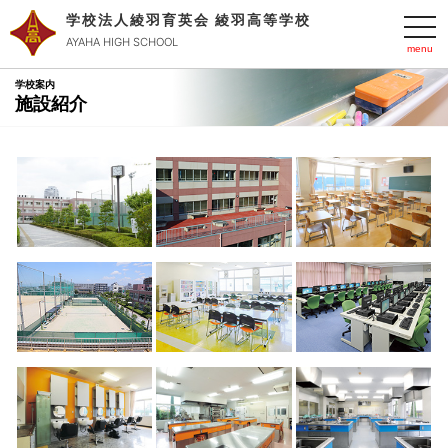
学校法人綾羽育英会 綾羽高等学校
t
o
AYAHA HIGH SCHOOL
g
g
l
学校案内
e
施設紹介
n
a
v
i
g
a
t
i
o
n