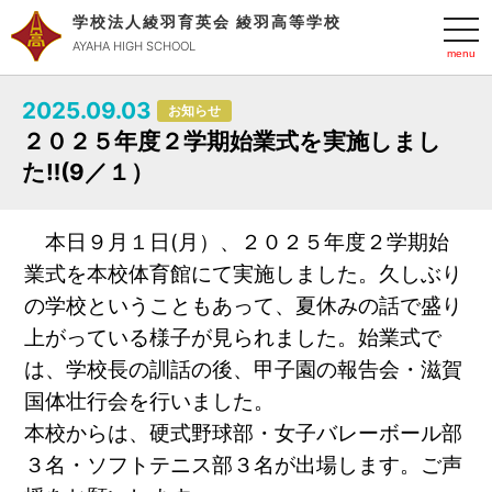
学校法人綾羽育英会 綾羽高等学校
t
o
AYAHA HIGH SCHOOL
g
g
l
2025.09.03
e
お知らせ
n
２０２５年度２学期始業式を実施しまし
a
v
た‼️(9／１）
i
g
a
t
本日９月１日(月）、２０２５年度２学期始
i
o
業式を本校体育館にて実施しました。久しぶり
n
の学校ということもあって、夏休みの話で盛り
上がっている様子が見られました。始業式で
は、学校長の訓話の後、甲子園の報告会・滋賀
国体壮行会を行いました。
本校からは、硬式野球部・女子バレーボール部
３名・ソフトテニス部３名が出場します。ご声