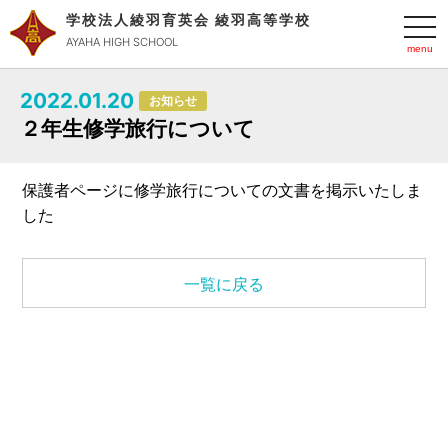
学校法人綾羽育英会 綾羽高等学校
t
o
AYAHA HIGH SCHOOL
g
g
l
2022.01.20
e
お知らせ
n
２年生修学旅行について
a
v
i
g
保護者ページに修学旅行についての文書を掲示いたしま
a
t
した
i
o
n
一覧に戻る