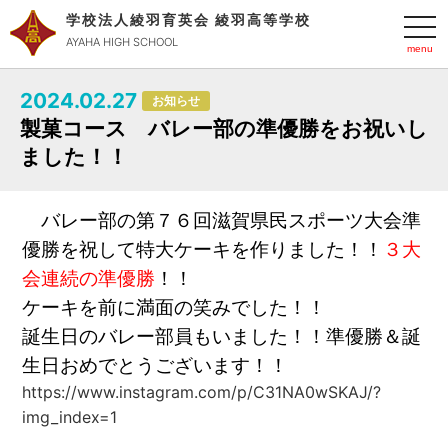
学校法人綾羽育英会 綾羽高等学校
t
o
AYAHA HIGH SCHOOL
g
g
l
2024.02.27
e
お知らせ
n
製菓コース バレー部の準優勝をお祝いし
a
v
ました！！
i
g
a
t
バレー部の第７６回滋賀県民スポーツ大会準
i
o
優勝を祝して特大ケーキを作りました！！
３大
n
会連続の準優勝
！！
ケーキを前に満面の笑みでした！！
誕生日のバレー部員もいました！！準優勝＆誕
生日おめでとうございます！！
https://www.instagram.com/p/C31NA0wSKAJ/?
img_index=1