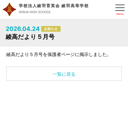
学校法人綾羽育英会 綾羽高等学校
t
o
AYAHA HIGH SCHOOL
g
g
l
2026.04.24
e
お知らせ
n
綾高だより５月号
a
v
i
g
綾高だより５月号を保護者ページに掲示しました。
a
t
i
o
n
一覧に戻る