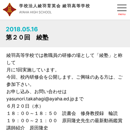
学校法人綾羽育英会 綾羽高等学校
t
o
AYAHA HIGH SCHOOL
g
g
l
2018.05.16
e
n
第２０回 綾塾
a
v
i
g
綾羽高等学校では教職員の研修の場として「綾塾」と称
a
t
して
i
o
月に1回実施しています。
n
今回、校内研修会を公開します。ご興味のある方は、ご
参加下さい。
お申し込み、お問い合わせは
yasunori.takahagi@ayaha.ed.jpまで
６月２０日（水）
１８：００～１８：５０ 読書会 修身教授録 輪読
１９：００～２１：００ 原田隆史先生の最新動画鑑賞
講師紹介 原田隆史