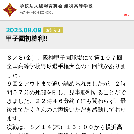
学校法人綾羽育英会 綾羽高等学校
t
o
AYAHA HIGH SCHOOL
g
g
l
2025.08.09
e
お知らせ
n
甲子園初勝利‼️
a
v
i
g
a
８／８(金）、阪神甲子園球場にて第１０７回
t
全国高等学校野球選手権大会の１回戦がありま
i
o
した。
n
９回２アウトまで追い詰められましたが、２時
間５７分の死闘を制し、見事勝利することがで
きました。２２時４６分終了にも関わらず、最
後までたくさんのご声援いただき感動しており
ます。
次戦は、８／１４(木）１３：００から横浜高