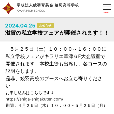
学校法人綾羽育英会 綾羽高等学校
t
o
AYAHA HIGH SCHOOL
g
g
l
2024.04.25
e
お知らせ
n
滋賀の私立学校フェアが開催されます！！
a
v
i
g
a
５月２５日（土）１０：００～１６：００に
t
私立学校フェアがキラリエ草津６F大会議室で
i
o
開催されます。本校生徒も出席し、各コースの
n
説明をします。
是非、綾羽高校のブースへお立ち寄りくださ
い。
お申し込みはこちらです↓
https://shiga-shigakuten.com/
期間：４月２５日（木）１０：００～５月２５日（月）