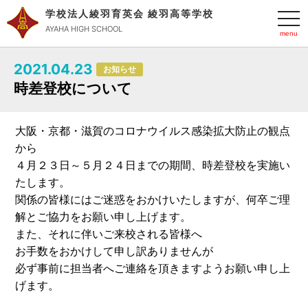
学校法人綾羽育英会 綾羽高等学校
t
o
AYAHA HIGH SCHOOL
g
g
l
2021.04.23
e
お知らせ
n
時差登校について
a
v
i
g
大阪・京都・滋賀のコロナウイルス感染拡大防止の観点
a
t
から
i
o
４月２３日～５月２４日までの期間、時差登校を実施い
n
たします。
関係の皆様にはご迷惑をおかけいたしますが、何卒ご理
解とご協力をお願い申し上げます。
また、それに伴いご来校される皆様へ
お手数をおかけして申し訳ありませんが
必ず事前に担当者へご連絡を頂きますようお願い申し上
げます。