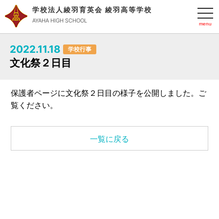
学校法人綾羽育英会 綾羽高等学校
t
o
AYAHA HIGH SCHOOL
g
g
l
2022.11.18
e
学校行事
n
文化祭２日目
a
v
i
g
保護者ページに文化祭２日目の様子を公開しました。ご
a
t
覧ください。
i
o
n
一覧に戻る