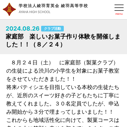
学校法人綾羽育英会 綾羽高等学校
t
o
AYAHA HIGH SCHOOL
g
g
l
2024.08.26
e
クラブ活動
n
家庭部 楽しいお菓子作り体験を開催しま
a
v
した！！（８／２４）
i
g
a
t
８月２４日（土） に家庭部（製菓クラブ）
i
o
の生徒による渋川の小学生を対象にお菓子教室
n
をさせていただきました！！
将来パティシエを目指している本校の生徒たち
が、近所のスイーツ好きの子どもたちに丁寧に
教えてくれました。３０名定員でしたが、申込
み開始から３分で埋まってしまいました！！
これからも地域活性化に向けて、製菓コースは