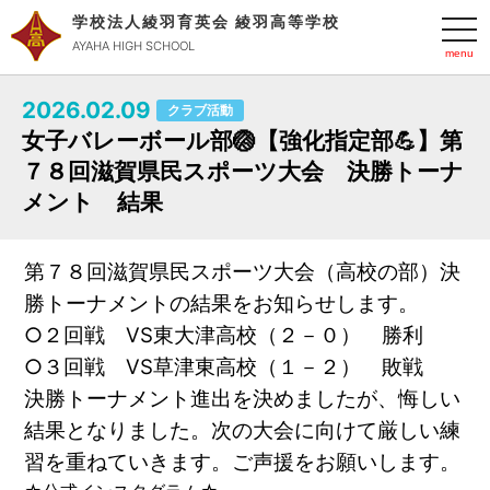
学校法人綾羽育英会 綾羽高等学校
t
o
AYAHA HIGH SCHOOL
g
g
l
2026.02.09
e
クラブ活動
n
女子バレーボール部🏐【強化指定部💪】第
a
v
７８回滋賀県民スポーツ大会 決勝トーナ
i
g
メント 結果
a
t
i
o
第７８回滋賀県民スポーツ大会（高校の部）決
n
勝トーナメントの結果をお知らせします。
○２回戦 VS東大津高校（２－０） 勝利
○３回戦 VS草津東高校（１－２） 敗戦
決勝トーナメント進出を決めましたが、悔しい
結果となりました。次の大会に向けて厳しい練
習を重ねていきます。ご声援をお願いします。