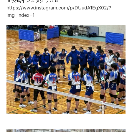
☆公式インスタグラム☆
https://www.instagram.com/p/DUudA1EgX02/?
img_index=1