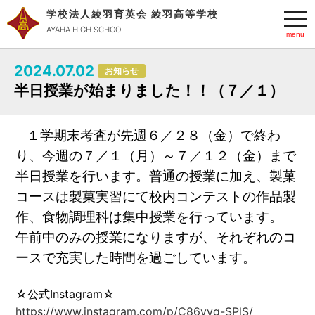
学校法人綾羽育英会 綾羽高等学校
t
o
AYAHA HIGH SCHOOL
g
g
l
2024.07.02
e
お知らせ
n
半日授業が始まりました！！（７／１）
a
v
i
g
a
１学期末考査が先週６／２８（金）で終わ
t
り、今週の７／１（月）～７／１２（金）まで
i
o
半日授業を行います。普通の授業に加え、製菓
n
コースは製菓実習にて校内コンテストの作品製
作、食物調理科は集中授業を行っています。
午前中のみの授業になりますが、それぞれのコ
ースで充実した時間を過ごしています。
☆公式Instagram☆
https://www.instagram.com/p/C86yvg-SPlS/