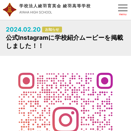
学校法人綾羽育英会 綾羽高等学校
t
o
AYAHA HIGH SCHOOL
g
g
l
2024.02.20
e
お知らせ
n
公式Instagramに学校紹介ムービーを掲載
a
v
しました！！
i
g
a
t
i
o
n