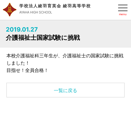
学校法人綾羽育英会 綾羽高等学校
t
o
AYAHA HIGH SCHOOL
g
g
l
2019.01.27
e
n
介護福祉士国家試験に挑戦
a
v
i
g
本校介護福祉科三年生が、介護福祉士の国家試験に挑戦
a
t
しました！
i
o
目指せ！全員合格！
n
一覧に戻る