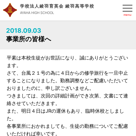
学校法人綾羽育英会 綾羽高等学校
t
o
AYAHA HIGH SCHOOL
g
g
l
2018.09.03
e
n
事業所の皆様へ
a
v
i
g
平素は本校生徒がお世話になり、誠にありがとうござい
a
t
ます。
i
o
さて、台風２１号の為に４日からの修学旅行を一旦中止
n
することになりました。勤務調整などご配慮いただいて
おりましたのに、申し訳ございません。
つきましては、次回の詳細計画ができ次第、文書にて連
絡させていただきます。
また、明日４日はJRの運休もあり、臨時休校としまし
た。
各事業所におかれましても、生徒の勤務についてご配慮
いただければ幸いです。