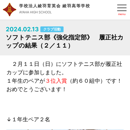
学校法人綾羽育英会 綾羽高等学校
t
o
AYAHA HIGH SCHOOL
g
g
l
2024.02.13
e
クラブ活動
n
ソフトテニス部《強化指定部》 履正社カ
a
v
ップの結果（２／１１）
i
g
a
t
２月１１日（日）にソフトテニス部が履正社
i
o
カップに参加しました。
n
１年生のペアが
３位入賞
（約６０組中）です
！
おめでとうございます！
↓１年生ペア２名