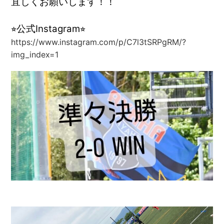
宜しくお願いします！！
⭐︎公式Instagram⭐︎
https://www.instagram.com/p/C7l3tSRPgRM/?
img_index=1