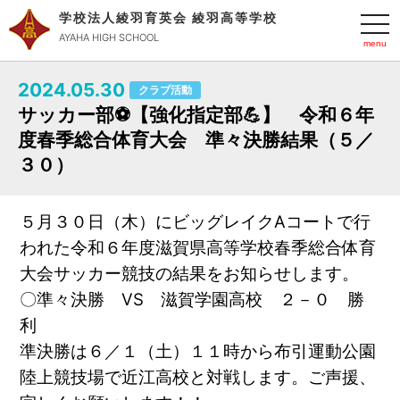
学校法人綾羽育英会 綾羽高等学校
t
o
AYAHA HIGH SCHOOL
g
g
l
2024.05.30
e
クラブ活動
n
サッカー部⚽️【強化指定部💪】 令和６年
a
v
度春季総合体育大会 準々決勝結果（５／
i
g
３０）
a
t
i
o
５月３０日（木）にビッグレイクAコートで行
n
われた令和６年度
滋賀県高等学校春季総合体育
大会サッカー競技の結果をお知らせします。
〇準々決勝 VS 滋賀学園高校 ２－０ 勝
利
準決勝は６／１（土）１１時から布引運動公園
陸上競技場で近江高校と対戦します。ご声援、