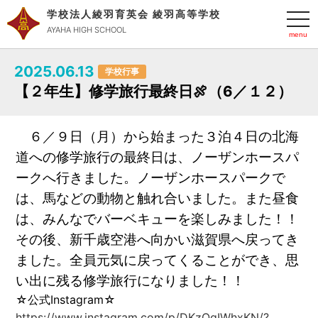
学校法人綾羽育英会 綾羽高等学校
t
o
AYAHA HIGH SCHOOL
g
g
l
2025.06.13
e
学校行事
n
【２年生】修学旅行最終日🍖（6／１２）
a
v
i
g
a
６／９日（月）から始まった３泊４日の北海
t
道への修学旅行の最終日は、ノーザンホースパ
i
o
ークへ行きました。ノーザンホースパークで
n
は、馬などの動物と触れ合いました。また昼食
は、みんなでバーベキューを楽しみました！！
その後、新千歳空港へ向かい滋賀県へ戻ってき
ました。全員元気に戻ってくることができ、思
い出に残る修学旅行になりました！！
☆公式Instagram☆
https://www.instagram.com/p/DKzOgIWhxKN/?