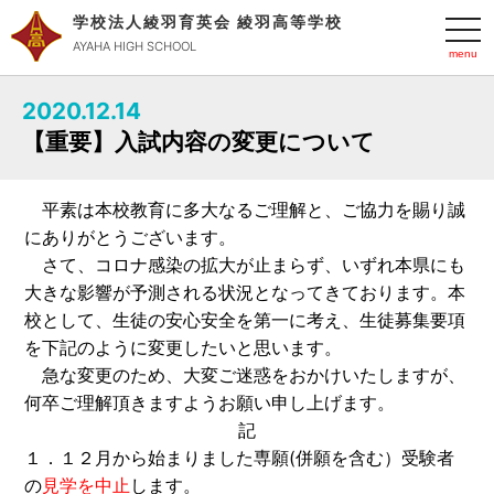
学校法人綾羽育英会 綾羽高等学校
t
o
AYAHA HIGH SCHOOL
g
g
l
2020.12.14
e
n
【重要】入試内容の変更について
a
v
i
g
平素は本校教育に多大なるご理解と、ご協力を賜り誠
a
t
にありがとうございます。
i
o
さて、コロナ感染の拡大が止まらず、いずれ本県にも
n
大きな影響が予測される状況となってきております。本
校として、生徒の安心安全を第一に考え、生徒募集要項
を下記のように変更したいと思います。
急な変更のため、大変ご迷惑をおかけいたしますが、
何卒ご理解頂きますようお願い申し上げます。
記
１．１２月から始まりました専願(併願を含む）受験者
の
見学を中止
します。