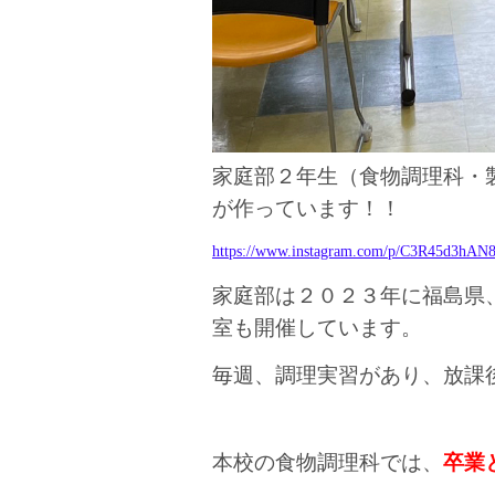
家庭部２年生（食物調理科・
が作っています！！
https://www.instagram.com/p/C3R45d3hAN
家庭部は２０２３年に福島県
室も開催しています。
毎週、調理実習があり、放課
本校の食物調理科では、
卒業