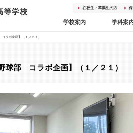
在校生・卒業生の方
保
高等学校
学校案内
学科案
 コラボ企画】（１／２１）
野球部 コラボ企画】（１／２１）